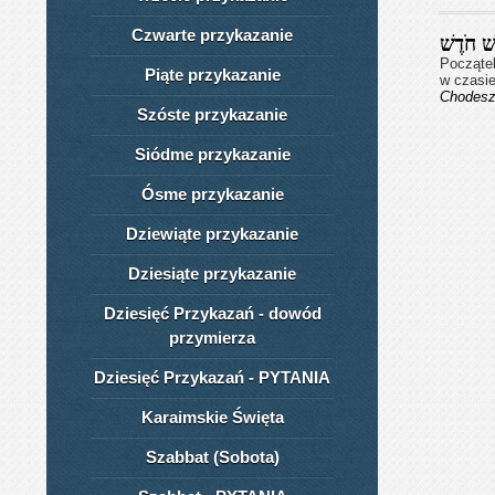
Czwarte przykazanie
 חֹדֶשׁ
Początek
Piąte przykazanie
w czasi
Chodes
Szóste przykazanie
Siódme przykazanie
Ósme przykazanie
Dziewiąte przykazanie
Dziesiąte przykazanie
Dziesięć Przykazań - dowód
przymierza
Dziesięć Przykazań - PYTANIA
Karaimskie Święta
Szabbat (Sobota)