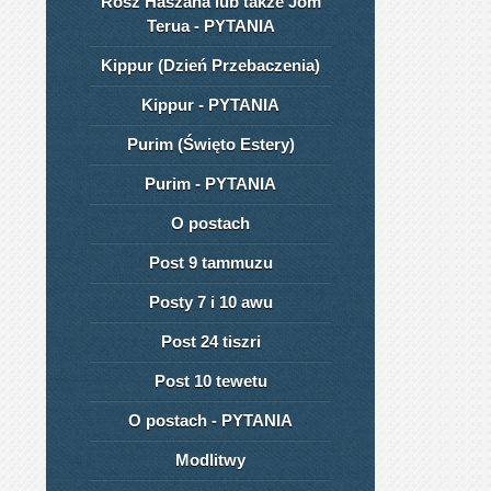
Rosz Haszana lub także Jom
Terua - PYTANIA
Kippur (Dzień Przebaczenia)
Kippur - PYTANIA
Purim (Święto Estery)
Purim - PYTANIA
O postach
Post 9 tammuzu
Posty 7 i 10 awu
Post 24 tiszri
Post 10 tewetu
O postach - PYTANIA
Modlitwy