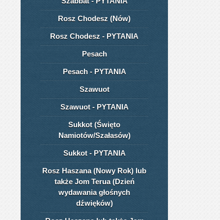
Szabbat - PYTANIA
Rosz Chodesz (Nów)
Rosz Chodesz - PYTANIA
Pesach
Pesach - PYTANIA
Szawuot
Szawuot - PYTANIA
Sukkot (Święto
Namiotów/Szałasów)
Sukkot - PYTANIA
Rosz Haszana (Nowy Rok) lub
także Jom Terua (Dzień
wydawania głośnych
dźwięków)