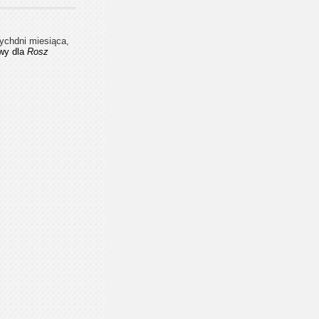
nych
dni miesiąca,
twy dla
Rosz