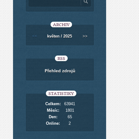
ARCHIV
<<
květen / 2025
>>
RSS
Přehled zdrojů
STATISTIKY
Celkem:
63941
Měsíc:
1801
Den:
65
Online:
2