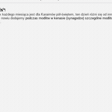
רֹאשׁ
 każdego miesiąca jest dla Karaimów pół-świętem, ten dzień różni się od in
e nowiu dodajemy
podczas modlitw w kenasie (synagodze) szczególne modli
z
.