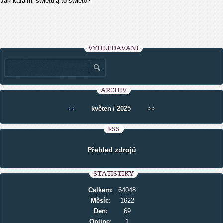
Jak karaimi świętują to święto?
VYHLEDÁVÁNÍ
ARCHIV
<<
květen / 2025
>>
RSS
Přehled zdrojů
STATISTIKY
Celkem:
64048
Měsíc:
1622
Den:
69
Online:
1