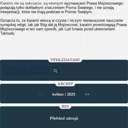
Karaimi nie są sekciarze, są wiernymi
wyznawcami Prawa Mojżeszowego;
podążają tylko dokładnym znaczeniem Pisma Świętego, i nie uznają
interpretacji, które nie mają podstaw w Piśmie Świętym.
Oznacza to, że karaimi wierzą w czyste i niczym nienaruszone nauczanie
synajskej religii, tak jak Bóg dał ją Mojżeszowi; karaimi przestrzegają Prawa
Mojżeszowego w ten sam sposób, jak Lud Izraela przed utworzeniem
Talmudu.
VYHLEDÁVÁNÍ
ARCHIV
<<
květen / 2025
>>
RSS
Přehled zdrojů