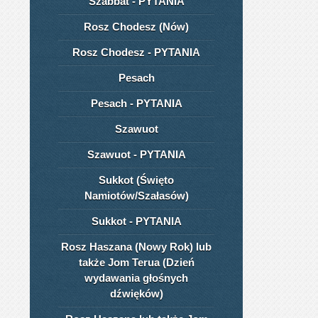
Szabbat - PYTANIA
Rosz Chodesz (Nów)
Rosz Chodesz - PYTANIA
Pesach
Pesach - PYTANIA
Szawuot
Szawuot - PYTANIA
Sukkot (Święto
Namiotów/Szałasów)
Sukkot - PYTANIA
Rosz Haszana (Nowy Rok) lub
także Jom Terua (Dzień
wydawania głośnych
dźwięków)