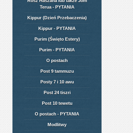
Rosz Haszana lub także Jom
Terua - PYTANIA
Kippur (Dzień Przebaczenia)
Kippur - PYTANIA
Purim (Święto Estery)
Purim - PYTANIA
O postach
Post 9 tammuzu
Posty 7 i 10 awu
Post 24 tiszri
Post 10 tewetu
O postach - PYTANIA
Modlitwy