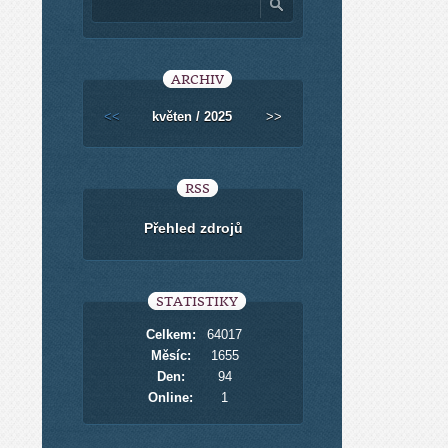
ARCHIV
<<
květen / 2025
>>
RSS
Přehled zdrojů
STATISTIKY
Celkem:
64017
Měsíc:
1655
Den:
94
Online:
1