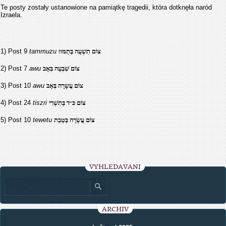
Te posty zostały ustanowione na pamiątkę tragedii, która dotknęła naród
Izraela.
1) Post 9
tammuzu
צוֹם תִשְׁעָה בְּתַמּוּז
2) Post 7
awu
צוֹם שִׁבְעָה בְּאָב
3) Post 10
awu
צוֹם עֲשָרָה בְּאָב
4) Post 24
tiszri
צוֹם כּ״ד בְּתִשְׁרִי
5) Post 10
tewetu
צוֹם עֲשָׂרָה בְּטֵבֵת
VYHLEDÁVÁNÍ
ARCHIV