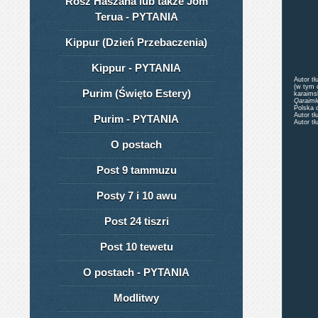
Rosz Haszana lub także Jom
Terua - PYTANIA
Kippur (Dzień Przebaczenia)
Kippur - PYTANIA
Autor t
(w tym 
Purim (Święto Estery)
karaims
Qaraiml
Polska 
Autor t
Purim - PYTANIA
Autor t
O postach
Post 9 tammuzu
Posty 7 i 10 awu
Post 24 tiszri
Post 10 tewetu
O postach - PYTANIA
Modlitwy