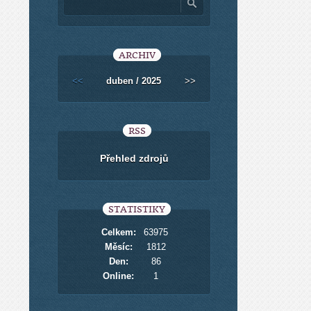
ARCHIV
<<
duben / 2025
>>
RSS
Přehled zdrojů
STATISTIKY
Celkem:
63975
Měsíc:
1812
Den:
86
Online:
1