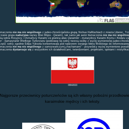
łumaczenia
nie ma nic wspólnego
z judeo-chrześcijańska grupą
Yeshua HaMashiacḥ
z miasta Liberec, Trz
czasie grupa
nadużywa
nazwy
Bnei Miqra - Qaraim
), tak samo jak autor tłumaczenia
nie ma nic wspólne
ką sekta
Rosyjscy i Osmańscy Karaimi za granicą
alias
Qaraimler - mutazyliccy Karaimi Krymu i Kedaru za
er - Samarytanie Wielkego Turkestanu
(podstawę tej sekty tworzą osóby z wyżej wymienionej judeo-chrześci
część sekty zgodnie Edipa Yüksela konwertowala pod nadzorem swojego lidera Wolskiego do reformowaneg
łumaczenia
nie ma nic wspólnego
z samozwańczymi„chachamami“ - przywódcy wyżej wymienione pseudo-
łumaczenia
dystansuje się
z wszystkimi ich działalnośćami, twierdzeniami, projektami, opiniami i mistyfika
09042023
Najgorsze przeciwnicy poturczeńców są ich własny pobożni przodkowie I
karaimskie mędrcy i ich teksty.