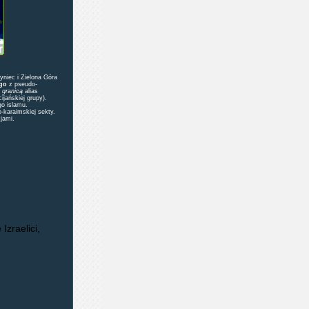
yniec i Zielona Góra
go
z pseudo-
 gr
a
nicą
alias
jańskiej grupy).
o islamu.
karaimskiej sekty.
cjami.
zraelici,