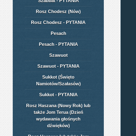
Szabbat - PYTANIA
Rosz Chodesz (Nów)
Rosz Chodesz - PYTANIA
Pesach
Pesach - PYTANIA
Szawuot
Szawuot - PYTANIA
Sukkot (Święto
Namiotów/Szałasów)
Sukkot - PYTANIA
Rosz Haszana (Nowy Rok) lub
także Jom Terua (Dzień
wydawania głośnych
dźwięków)