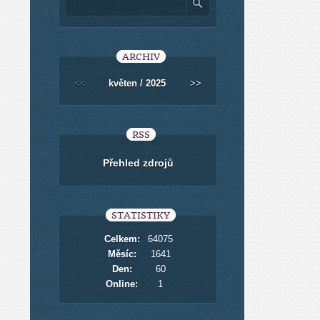
ARCHIV
<<
květen / 2025
>>
RSS
Přehled zdrojů
STATISTIKY
Celkem:
64075
Měsíc:
1641
Den:
60
Online:
1