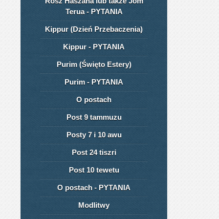
Rosz Haszana lub także Jom
Terua - PYTANIA
Kippur (Dzień Przebaczenia)
Kippur - PYTANIA
Purim (Święto Estery)
Purim - PYTANIA
O postach
Post 9 tammuzu
Posty 7 i 10 awu
Post 24 tiszri
Post 10 tewetu
O postach - PYTANIA
Modlitwy