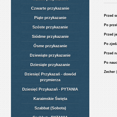
Czwarte przykazanie
Przed 
Piąte przykazanie
Po prz
Szóste przykazanie
Przed 
Siódme przykazanie
Po zjed
Ósme przykazanie
Przed 
Dziewiąte przykazanie
Po nau
Dziesiąte przykazanie
Zecher
(
Dziesięć Przykazań - dowód
przymierza
Dziesięć Przykazań - PYTANIA
Karaimskie Święta
Szabbat (Sobota)