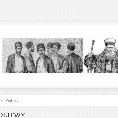
›
Modlitwy
DLITWY