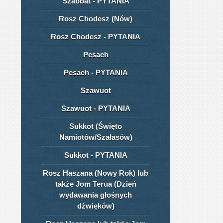
Szabbat - PYTANIA
Rosz Chodesz (Nów)
Rosz Chodesz - PYTANIA
Pesach
Pesach - PYTANIA
Szawuot
Szawuot - PYTANIA
Sukkot (Święto
Namiotów/Szałasów)
Sukkot - PYTANIA
Rosz Haszana (Nowy Rok) lub
także Jom Terua (Dzień
wydawania głośnych
dźwięków)