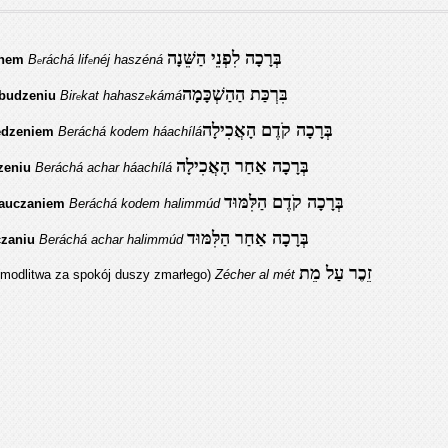
בְּרָכָה לִפְנֵי הַשֵּׁנָה
snem
B
ráchá lif
néj haszéná
e
e
בִּרְכַּת הַהַשְׁכָּמָה
ebudzeniu
Bir
kat hahasz
kámá
e
e
בְּרָכָה קֹדֶם הָאֲכִילָה
jedzeniem
Beráchá kodem háachílá
בְּרָכָה אַחַר הָאֲכִילָה
zeniu
Beráchá achar háachílá
בְּרָכָה קֹדֶם הַלִּמּוּד
nauczaniem
Beráchá kodem halimmúd
בְּרָכָה אַחַר הַלִּמּוּד
czaniu
Beráchá achar halimmúd
זֵכֶר עַל מֵת
modlitwa za spokój duszy zmarłego)
Zécher al mét