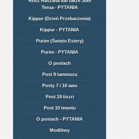
Rosz Haszana lub także Jom
Terua - PYTANIA
Kippur (Dzień Przebaczenia)
Kippur - PYTANIA
Purim (Święto Estery)
Purim - PYTANIA
O postach
Post 9 tammuzu
Posty 7 i 10 awu
Post 24 tiszri
Post 10 tewetu
O postach - PYTANIA
Modlitwy