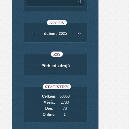
ARCHIV
<<
duben / 2025
>>
RSS
Přehled zdrojů
STATISTIKY
Celkem:
63868
Měsíc:
1780
Den:
78
Online:
1