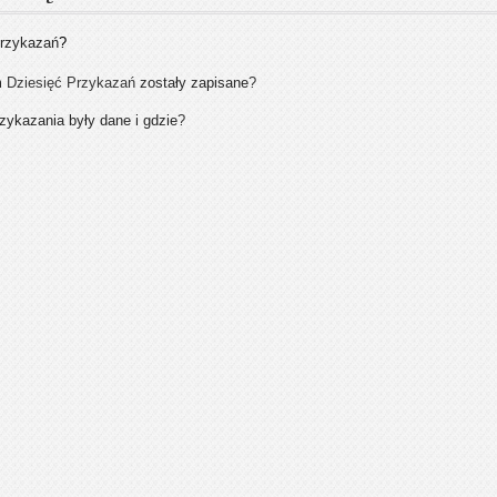
 przykazań
?
m
Dziesięć
Przykazań
zostały zapisane
?
ykazania były dane i gdzie
?