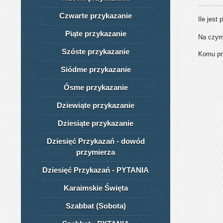
Czwarte przykazanie
Ile jest
Piąte przykazanie
Na czy
Szóste przykazanie
Komu prz
Siódme przykazanie
Ósme przykazanie
Dziewiąte przykazanie
Dziesiąte przykazanie
Dziesięć Przykazań - dowód
przymierza
Dziesięć Przykazań - PYTANIA
Karaimskie Święta
Szabbat (Sobota)