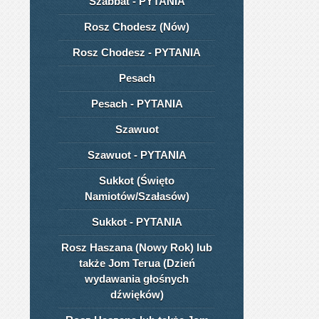
Szabbat - PYTANIA
Rosz Chodesz (Nów)
Rosz Chodesz - PYTANIA
Pesach
Pesach - PYTANIA
Szawuot
Szawuot - PYTANIA
Sukkot (Święto
Namiotów/Szałasów)
Sukkot - PYTANIA
Rosz Haszana (Nowy Rok) lub
także Jom Terua (Dzień
wydawania głośnych
dźwięków)